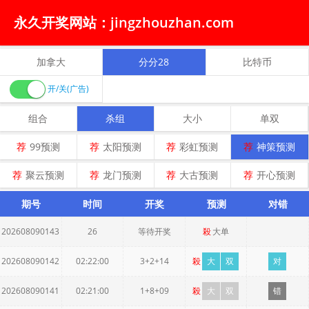
永久开奖网站：jingzhouzhan.com
加拿大
分分28
比特币
开/关(广告)
组合
杀组
大小
单双
荐
99预测
荐
太阳预测
荐
彩虹预测
荐
神策预测
荐
聚云预测
荐
龙门预测
荐
大古预测
荐
开心预测
期号
时间
开奖
预测
对错
202608090143
26
等待开奖
殺
大单
202608090142
02:22:00
3+2+14
殺
大
双
对
202608090141
02:21:00
1+8+09
殺
大
双
错